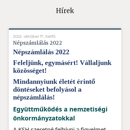
Hírek
2022. október 17., hétfő
Népszámlálás 2022
Népszámlálás 2022
Feleljünk, egymásért! Vállaljunk
közösséget!
ő
Mindannyiunk életét érint
d
ö
nt
é
seket befoly
á
sol a
n
é
psz
á
ml
á
l
á
s!
Együttműködés a nemzetiségi
önkormányzatokkal
A KSH szeretné felhívni a figyelmet