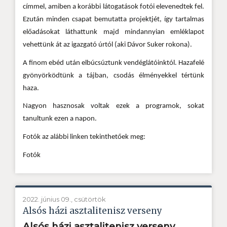
címmel, amiben a korábbi látogatások fotói elevenedtek fel.
Ezután minden csapat bemutatta projektjét, így tartalmas
előadásokat láthattunk majd mindannyian emléklapot
vehettünk át az igazgató úrtól (aki Dávor Suker rokona).
A finom ebéd után elbúcsúztunk vendéglátóinktól. Hazafelé
gyönyörködtünk a tájban, csodás élményekkel tértünk
haza.
Nagyon hasznosak voltak ezek a programok, sokat
tanultunk ezen a napon.
Fotók az alábbi linken tekinthetőek meg:
Fotók
2022. június 09., csütörtök
Alsós házi asztalitenisz verseny
Alsós házi asztalitenisz verseny