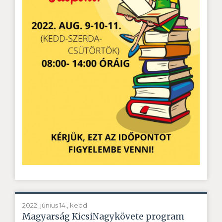
2022. június 14., kedd
Magyarság KicsiNagykövete program