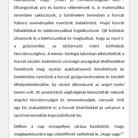
hallhattunk, hogy: „Miért jó Horvátországban élni?”.
Elhangzottak pro és kontra vélemények is. A matematika
teremben sakkoztunk, a történelem teremben a horvát
háború eseményeibe nyertünk betekintést. Majd horvát
feltalálókkal és találmányaikkal foglalkoztunk. QR kódokat
olvastunk le a telefonunkkal és megtudtuk, hogy az mp3-t,
a golyóstollat, az ejtőernyőt miért köthetjük
Horvátországhoz. A kémia- biológia laborban elkészítettük a
horvát zászlót: különböző sűrűségű anyagokat ételfestékkel
festettünk meg, ezután ajakbalzsamot készítettünk és
betekintést nyertünk a horvát gyógynövényekbe és területi
elhelyezkedésükbe. Az utolsó állomásunk az angol nyelvi
terem volt. Itt prezentáció segítségével bemutatták nekünk
angolul Horvátországot és nevezetességet, városait. Volt
egy kis szabadidőnk is: a horvát kísérőinkkel az udvaron a
sportversenyekbe kapcsolódtunk be.
Délben a nap ünnepélyes zárása kezdődött. Nagy
meglepetésünkre egy videófilmet vetítettek le „Hogy vagy?”