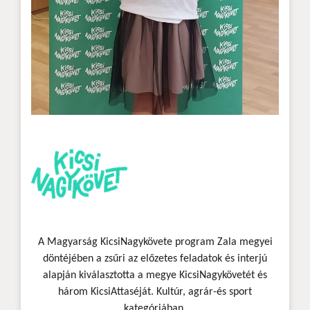
A Magyarság KicsiNagykövete program Zala megyei
döntéjében a zsűri az előzetes feladatok és interjú
alapján kiválasztotta a megye KicsiNagykövetét és
három KicsiAttaséját. Kultúr, agrár-és sport
kategóriában.