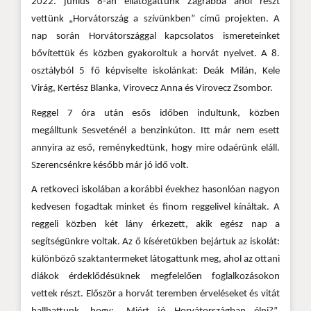
2022. június 8-án ellátogattunk Zágrábba ahol részt
vettünk „Horvátország a szívünkben” című projekten. A
nap során Horvátországgal kapcsolatos ismereteinket
bővítettük és közben gyakoroltuk a horvát nyelvet. A 8.
osztályból 5 fő képviselte iskolánkat: Deák Milán, Kele
Virág, Kertész Blanka, Virovecz Anna és Virovecz Zsombor.
Reggel 7 óra után esős időben indultunk, közben
megálltunk Sesveténél a benzinkúton. Itt már nem esett
annyira az eső, reménykedtünk, hogy mire odaérünk eláll.
Szerencsénkre később már jó idő volt.
A retkoveci iskolában a korábbi évekhez hasonlóan nagyon
kedvesen fogadtak minket és finom reggelivel kínáltak. A
reggeli közben két lány érkezett, akik egész nap a
segítségünkre voltak. Az ő kíséretükben bejártuk az iskolát:
különböző szaktantermeket látogattunk meg, ahol az ottani
diákok érdeklődésüknek megfelelően foglalkozásokon
vettek részt. Először a horvát teremben érveléseket és vitát