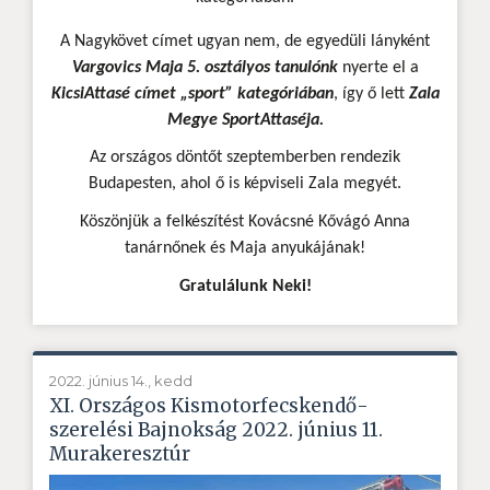
A Nagykövet címet ugyan nem, de egyedüli lányként
Vargovics Maja 5. osztályos tanulónk
nyerte el a
KicsiAttasé címet „sport” kategóriában
, így ő lett
Zala
Megye SportAttaséja.
Az országos döntőt szeptemberben rendezik
Budapesten, ahol ő is képviseli Zala megyét.
Köszönjük a felkészítést Kovácsné Kővágó Anna
tanárnőnek és Maja anyukájának!
Gratulálunk Neki!
2022. június 14., kedd
XI. Országos Kismotorfecskendő-
szerelési Bajnokság 2022. június 11.
Murakeresztúr