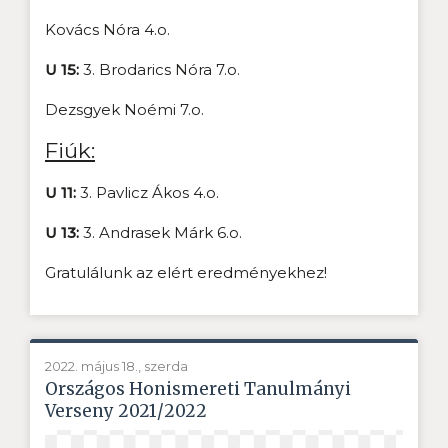
Kovács Nóra 4.o.
U 15:
3. Brodarics Nóra 7.o.
Dezsgyek Noémi 7.o.
Fiúk:
U 11:
3. Pavlicz Ákos 4.o.
U 13:
3.
Andrasek Márk 6.o.
Gratulálunk az elért eredményekhez!
2022. május 18., szerda
Országos Honismereti Tanulmányi
Verseny 2021/2022