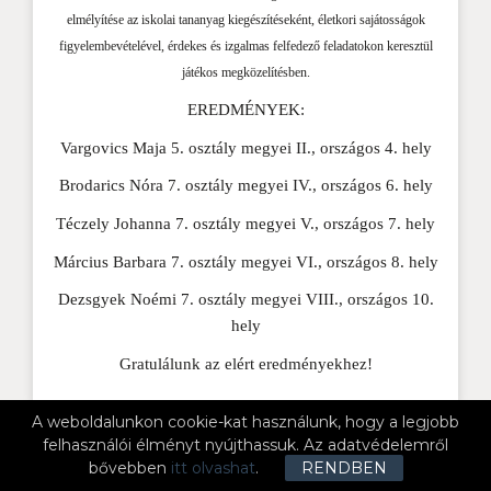
elmélyítése az iskolai tananyag kiegészítéseként, életkori sajátosságok
figyelembevételével, érdekes és izgalmas felfedező feladatokon keresztül
játékos megközelítésben.
EREDMÉNYEK:
Vargovics Maja 5. osztály megyei II., országos 4. hely
Brodarics Nóra 7. osztály megyei IV., országos 6. hely
Téczely Johanna 7. osztály megyei V., országos 7. hely
Március Barbara 7. osztály megyei VI., országos 8. hely
Dezsgyek Noémi 7. osztály megyei VIII., országos 10.
hely
Gratulálunk az elért eredményekhez!
A weboldalunkon cookie-kat használunk, hogy a legjobb
felhasználói élményt nyújthassuk. Az adatvédelemről
2022. május 16., hétfő
bővebben
itt olvashat
.
RENDBEN
Vassné Boa Gabriella Prózamondó