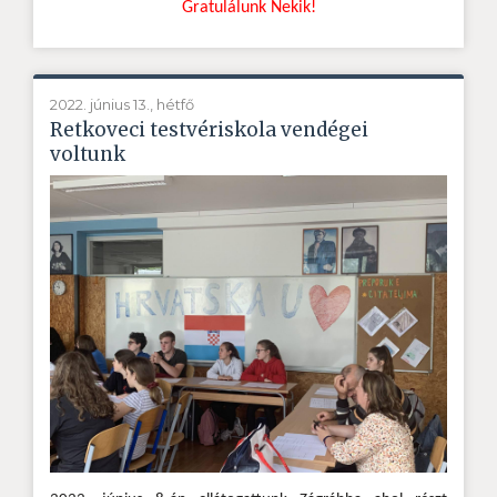
Gratulálunk Nekik!
2022. június 13., hétfő
Retkoveci testvériskola vendégei
voltunk