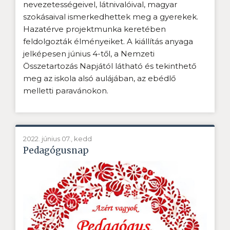
nevezetességeivel, látnivalóival, magyar
szokásaival ismerkedhettek meg a gyerekek.
Hazatérve projektmunka keretében
feldolgozták élményeiket. A kiállítás anyaga
jelképesen június 4-től, a Nemzeti
Összetartozás Napjától látható és tekinthető
meg az iskola alsó aulájában, az ebédlő
melletti paravánokon.
2022. június 07., kedd
Pedagógusnap