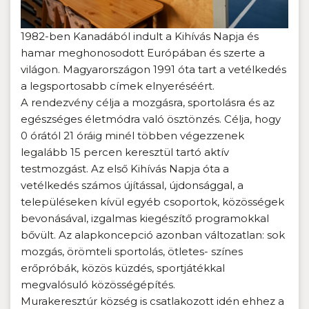
1982-ben Kanadából indult a Kihívás Napja és
hamar meghonosodott Európában és szerte a
világon. Magyarországon 1991 óta tart a vetélkedés
a legsportosabb címek elnyeréséért.
A rendezvény célja a mozgásra, sportolásra és az
egészséges életmódra való ösztönzés. Célja, hogy
0 órától 21 óráig minél többen végezzenek
legalább 15 percen keresztül tartó aktív
testmozgást. Az első Kihívás Napja óta a
vetélkedés számos újítással, újdonsággal, a
településeken kívül egyéb csoportok, közösségek
bevonásával, izgalmas kiegészítő programokkal
bővült. Az alapkoncepció azonban változatlan: sok
mozgás, örömteli sportolás, ötletes- színes
erőpróbák, közös küzdés, sportjátékkal
megvalósuló közösségépítés.
Murakeresztúr község is csatlakozott idén ehhez a