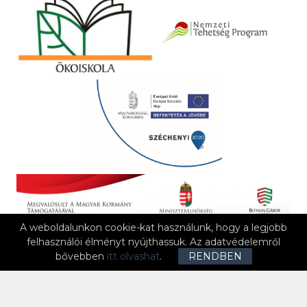
A weboldalunkon cookie-kat használunk, hogy a legjobb
felhasználói élményt nyújthassuk. Az adatvédelemről
bővebben
itt olvashat
.
RENDBEN
.