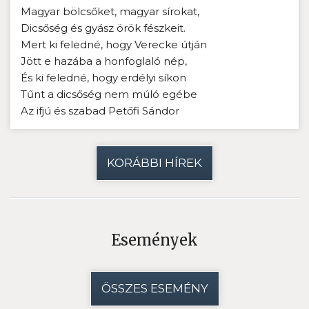
Magyar bölcsőket, magyar sírokat,
Dicsőség és gyász örök fészkeit.
Mert ki feledné, hogy Verecke útján
Jött e hazába a honfoglaló nép,
És ki feledné, hogy erdélyi síkon
Tűnt a dicsőség nem múló egébe
Az ifjú és szabad Petőfi Sándor
KORÁBBI HÍREK
Események
ÖSSZES ESEMÉNY