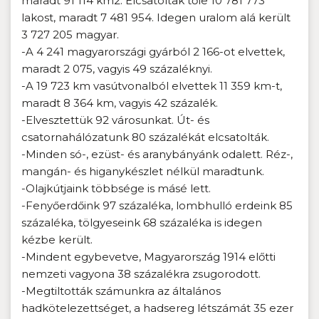
maradt 91 114 km2. Elcsatoltak tőle 10 781 773
lakost, maradt 7 481 954. Idegen uralom alá került
3 727 205 magyar.
-A 4 241 magyarországi gyárból 2 166-ot elvettek,
maradt 2 075, vagyis 49 százaléknyi.
-A 19 723 km vasútvonalból elvettek 11 359 km-t,
maradt 8 364 km, vagyis 42 százalék.
-Elvesztettük 92 városunkat. Út- és
csatornahálózatunk 80 százalékát elcsatolták.
-Minden só-, ezüst- és aranybányánk odalett. Réz-,
mangán- és higanykészlet nélkül maradtunk.
-Olajkútjaink többsége is másé lett.
-Fenyőerdőink 97 százaléka, lombhulló erdeink 85
százaléka, tölgyeseink 68 százaléka is idegen
kézbe került.
-Mindent egybevetve, Magyarország 1914 előtti
nemzeti vagyona 38 százalékra zsugorodott.
-Megtiltották számunkra az általános
hadkötelezettséget, a hadsereg létszámát 35 ezer