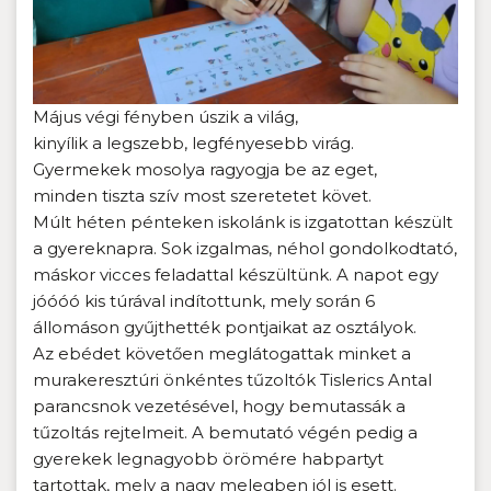
Május végi fényben úszik a világ,
kinyílik a legszebb, legfényesebb virág.
Gyermekek mosolya ragyogja be az eget,
minden tiszta szív most szeretetet követ.
Múlt héten pénteken iskolánk is izgatottan készült
a gyereknapra. Sok izgalmas, néhol gondolkodtató,
máskor vicces feladattal készültünk. A napot egy
jóóóó kis túrával indítottunk, mely során 6
állomáson gyűjthették pontjaikat az osztályok.
Az ebédet követően meglátogattak minket a
murakeresztúri önkéntes tűzoltók Tislerics Antal
parancsnok vezetésével, hogy bemutassák a
tűzoltás rejtelmeit. A bemutató végén pedig a
gyerekek legnagyobb örömére habpartyt
tartottak, mely a nagy melegben jól is esett.