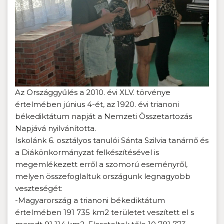
Az Országgyűlés a 2010. évi XLV. törvénye
értelmében június 4-ét, az 1920. évi trianoni
békediktátum napját a Nemzeti Összetartozás
Napjává nyilvánította.
Iskolánk 6. osztályos tanulói Sánta Szilvia tanárnő és
a Diákönkormányzat felkészítésével is
megemlékezett erről a szomorú eseményről,
melyen összefoglaltuk országunk legnagyobb
veszteségét:
-Magyarország a trianoni békediktátum
értelmében 191 735 km2 területet veszített el s