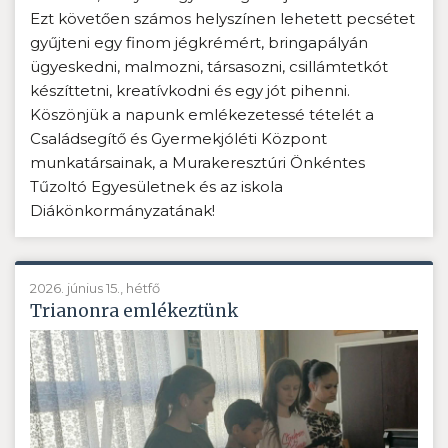
Ezt követően számos helyszínen lehetett pecsétet
gyűjteni egy finom jégkrémért, bringapályán
ügyeskedni, malmozni, társasozni, csillámtetkót
készíttetni, kreatívkodni és egy jót pihenni.
Köszönjük a napunk emlékezetessé tételét a
Családsegítő és Gyermekjóléti Központ
munkatársainak, a Murakeresztúri Önkéntes
Tűzoltó Egyesületnek és az iskola
Diákönkormányzatának!
2026. június 15., hétfő
Trianonra emlékeztünk