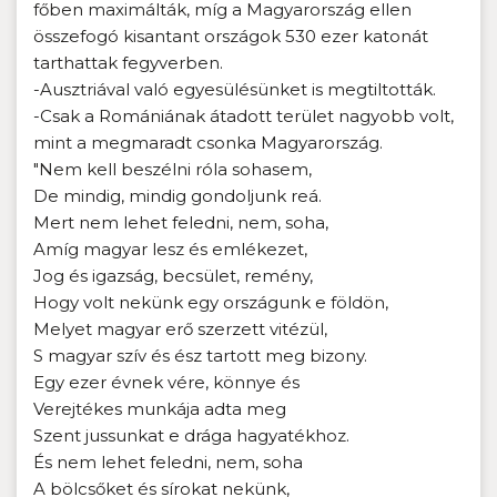
főben maximálták, míg a Magyarország ellen
összefogó kisantant országok 530 ezer katonát
tarthattak fegyverben.
-Ausztriával való egyesülésünket is megtiltották.
-Csak a Romániának átadott terület nagyobb volt,
mint a megmaradt csonka Magyarország.
"Nem kell beszélni róla sohasem,
De mindig, mindig gondoljunk reá.
Mert nem lehet feledni, nem, soha,
Amíg magyar lesz és emlékezet,
Jog és igazság, becsület, remény,
Hogy volt nekünk egy országunk e földön,
Melyet magyar erő szerzett vitézül,
S magyar szív és ész tartott meg bizony.
Egy ezer évnek vére, könnye és
Verejtékes munkája adta meg
Szent jussunkat e drága hagyatékhoz.
És nem lehet feledni, nem, soha
A bölcsőket és sírokat nekünk,