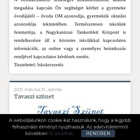
megadása kapcsán Ön segítséget kérhet a gyermeke
óvodájától – óvoda OM azonosítja, gyermekük oktatási
azonosítója tekintetében. Természetesen iskolánk
fenntartója, a Nagykanizsai Tankerületi Központ is
rendelkezésre áll a körzetes iskolákkal kapcsolatos
információk, az online vagy a személyes beiratkozás
rendjével kapcsolatos kérdések esetén.
Tisztelettel: Iskolavezetés
2021. március 31., szerda
Tavaszi szünet
A weboldalunkon cookie-kat használunk, hogy a legjobb
felhasználói élményt nyújthassuk. Az adatvédelemről
bővebben
itt olvashat
.
RENDBEN