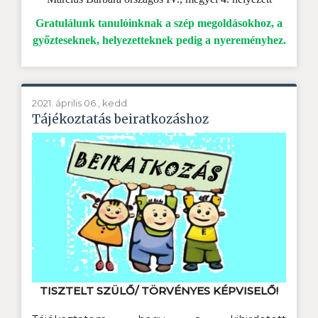
Gratulálunk tanulóinknak a szép megoldásokhoz, a
győzteseknek, helyezetteknek pedig a nyereményhez.
2021. április 06., kedd
Tájékoztatás beiratkozáshoz
TISZTELT SZÜLŐ/ TÖRVÉNYES KÉPVISELŐ!