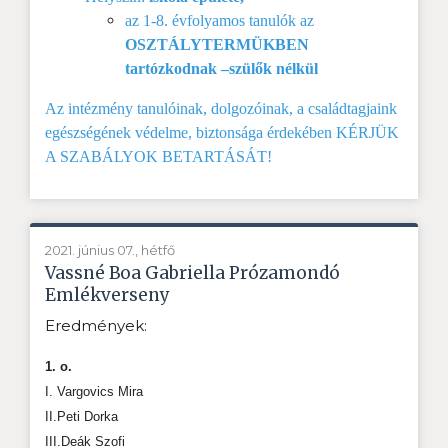
az 1-8. évfolyamos tanulók az
OSZTÁLYTERMÜKBEN
tartózkodnak –szülők nélkül
Az intézmény tanulóinak, dolgozóinak, a családtagjaink
egészségének védelme, biztonsága érdekében KÉRJÜK
A SZABÁLYOK BETARTÁSÁT!
2021. június 07., hétfő
Vassné Boa Gabriella Prózamondó
Emlékverseny
Eredmények:
1. o.
I. Vargovics Mira
II.Peti Dorka
III.Deák Szofi