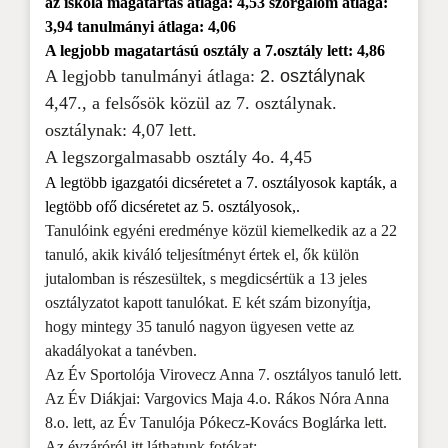
az iskola magatartás átlaga: 4,53 szorgalom átlaga:
3,94 tanulmányi átlaga: 4,06
A legjobb magatartású osztály a 7.osztály lett: 4,86
A legjobb tanulmányi átlaga:
2. osztálynak
4,47., a felsősök közül az 7. osztálynak.
osztálynak: 4,07 lett.
A legszorgalmasabb osztály 4o. 4,45
A legtöbb igazgatói dicséretet a 7. osztályosok kapták, a
legtöbb ofő dicséretet az 5. osztályosok,.
Tanulóink egyéni eredménye közül kiemelkedik az a 22
tanuló, akik kiváló teljesítményt értek el, ők külön
jutalomban is részesültek, s megdicsértük a 13 jeles
osztályzatot kapott tanulókat. E két szám bizonyítja,
hogy mintegy 35 tanuló nagyon ügyesen vette az
akadályokat a tanévben.
Az Év Sportolója Virovecz Anna 7. osztályos tanuló lett.
Az Év Diákjai: Vargovics Maja 4.o. Rákos Nóra Anna
8.o. lett, az Év Tanulója Pókecz-Kovács Boglárka lett.
Az évzáróról itt láthatunk fotókat: