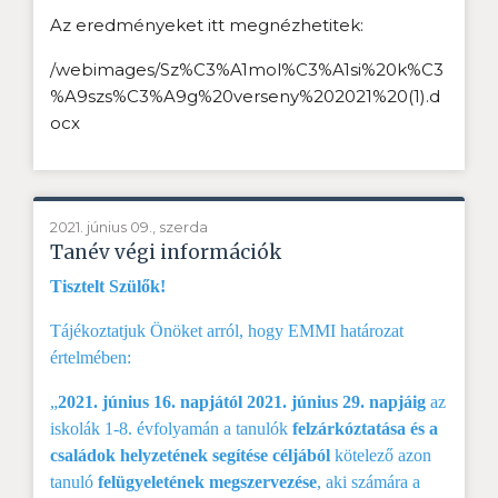
Az eredményeket itt megnézhetitek:
/webimages/Sz%C3%A1mol%C3%A1si%20k%C3
%A9szs%C3%A9g%20verseny%202021%20(1).d
ocx
2021. június 09., szerda
Tanév végi információk
Tisztelt Szülők!
Tájékoztatjuk Önöket arról, hogy EMMI határozat
értelmében:
„
2021. június 16. napjától 2021. június 29. napjáig
az
iskolák 1-8. évfolyamán a tanulók
felzárkóztatása és a
családok helyzetének segítése céljából
kötelező azon
tanuló
felügyeletének megszervezése
, aki számára a