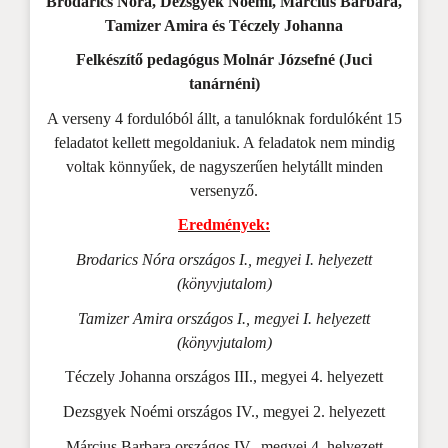
Brodarics Nóra, Dezsgyek Noémi, Március Barbara,
Tamizer Amira és Téczely Johanna
Felkészítő pedagógus Molnár Józsefné (Juci
tanárnéni)
A verseny 4 fordulóból állt, a tanulóknak fordulóként 15
feladatot kellett megoldaniuk. A feladatok nem mindig
voltak könnyűek, de nagyszerűen helytállt minden
versenyző.
Eredmények:
Brodarics Nóra országos I., megyei I. helyezett
(könyvjutalom)
Tamizer Amira országos I., megyei I. helyezett
(könyvjutalom)
Téczely Johanna országos III., megyei 4. helyezett
Dezsgyek Noémi országos IV., megyei 2. helyezett
Március Barbara országos IV., megyei 4. helyezett