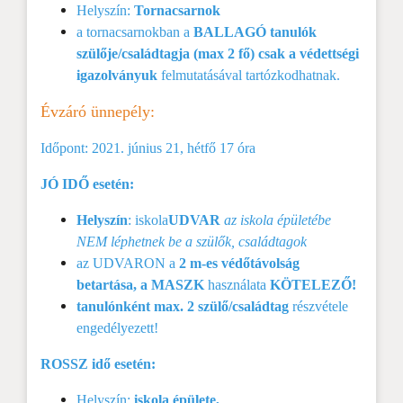
Helyszín:
Tornacsarnok
a tornacsarnokban a
BALLAGÓ tanulók
szülője/családtagja (max 2 fő) csak a védettségi
igazolványuk
felmutatásával tartózkodhatnak.
Évzáró ünnepély:
Időpont: 2021. június 21, hétfő 17 óra
JÓ IDŐ esetén:
Helyszín
: iskola
UDVAR
az iskola épületébe
NEM léphetnek be a szülők, családtagok
az UDVARON a
2 m-es védőtávolság
betartása, a MASZK
használata
KÖTELEZŐ!
tanulónként max. 2 szülő/családtag
részvétele
engedélyezett!
ROSSZ idő esetén:
Helyszín:
iskola épülete,