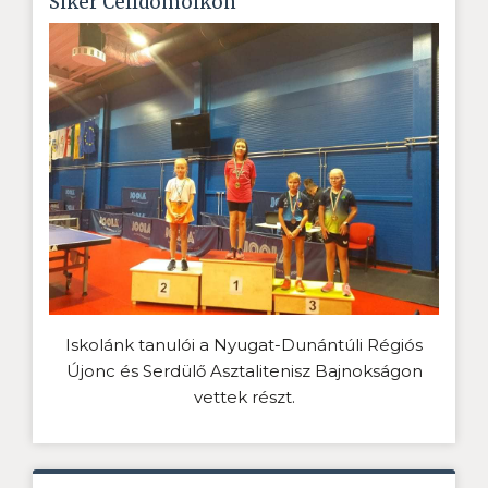
Siker Celldömölkön
Iskolánk tanulói a Nyugat-Dunántúli Régiós
Újonc és Serdülő Asztalitenisz Bajnokságon
vettek részt.