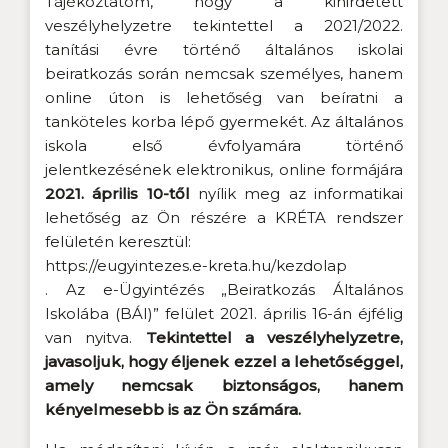
Tájékoztatom, hogy a kihirdetett
veszélyhelyzetre tekintettel a 2021/2022.
tanítási évre történő általános iskolai
beiratkozás során nemcsak személyes, hanem
online úton is lehetőség van beíratni a
tanköteles korba lépő gyermekét. Az általános
iskola első évfolyamára történő
jelentkezésének elektronikus, online formájára
2021. április 10-től
nyílik meg az informatikai
lehetőség az Ön részére a KRÉTA rendszer
felületén keresztül:
https://eugyintezes.e-kreta.hu/kezdolap
. Az e-Ügyintézés „Beiratkozás Általános
Iskolába (BÁI)” felület 2021. április 16-án éjfélig
van nyitva.
Tekintettel a veszélyhelyzetre,
javasoljuk, hogy éljenek ezzel a lehetőséggel,
amely nemcsak biztonságos, hanem
kényelmesebb is az Ön számára.