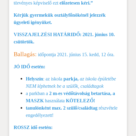
törvényes képviselő ezt
előzetesen kéri.”
Kérjük gyermekük osztályfőnökénél jelezzék
ügyeleti igényüket.
VISSZAJELZÉSI HATÁRIDŐ: 2021. június 10.
csütörtök.
Ballagás:
időpontja 2021. június 15. kedd, 12 óra.
JÓ IDŐ esetén:
Helyszín
: az iskola
parkja,
az iskola épületébe
NEM léphetnek be a szülők, családtagok
a parkban a
2 m-es védőtávolság betartása, a
MASZK
használata
KÖTELEZŐ!
tanulónként max. 2 szülő/családtag
részvétele
engedélyezett!
ROSSZ idő esetén: