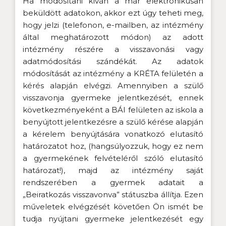
Ha módosítani kíván a már elektronikusan
beküldött adatokon, akkor ezt úgy teheti meg,
hogy jelzi (telefonon, e-mailben, az intézmény
által meghatározott módon) az adott
intézmény részére a visszavonási vagy
adatmódosítási szándékát. Az adatok
módosítását az intézmény a KRÉTA felületén a
kérés alapján elvégzi. Amennyiben a szülő
visszavonja gyermeke jelentkezését, ennek
következményeként a BÁI felületen az iskola a
benyújtott jelentkezésre a szülő kérése alapján
a kérelem benyújtására vonatkozó elutasító
határozatot hoz, (hangsúlyozzuk, hogy ez nem
a gyermekének felvételéről szóló elutasító
határozat!), majd az intézmény saját
rendszerében a gyermek adatait a
„Beiratkozás visszavonva” státuszba állítja. Ezen
műveletek elvégzését követően Ön ismét be
tudja nyújtani gyermeke jelentkezését egy