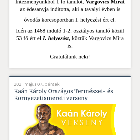
Intézményünkből 1 fő tanulót,
Vargovics Mirát
az édesanyja indította, aki a tavalyi évben is
óvodás korcsoportban I. helyezést ért el.
Idén az 1468 induló 1-2. osztályos tanuló közül
53 fő ért el
I. helyezést
, köztük Vargovics Mira
is.
Gratulálunk neki!
2021. május 07., péntek
Kaán Károly Országos Természet- és
Környezetismereti verseny