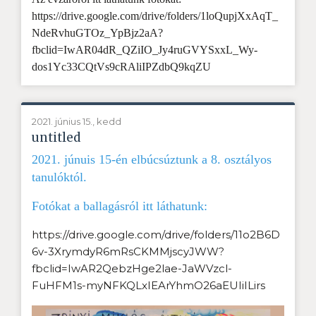
https://drive.google.com/drive/folders/1loQupjXxAqT_
NdeRvhuGTOz_YpBjz2aA?
fbclid=IwAR04dR_QZiIO_Jy4ruGVYSxxL_Wy-
dos1Yc33CQtVs9cRAliIPZdbQ9kqZU
2021. június 15., kedd
untitled
2021. júnuis 15-én elbúcsúztunk a 8. osztályos
tanulóktól.
Fotókat a ballagásról itt láthatunk:
https://drive.google.com/drive/folders/11o2B6D
6v-3XrymdyR6mRsCKMMjscyJWW?
fbclid=IwAR2QebzHge2lae-JaWVzcl-
FuHFM1s-myNFKQLxIEArYhmO26aEUIiILirs