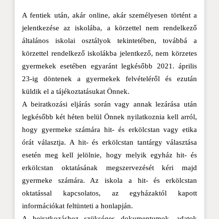
A fentiek után, akár online, akár személyesen történt a
jelentkezése az iskolába, a körzettel nem rendelkező
általános iskolai osztályok tekintetében, továbbá a
körzettel rendelkező iskolákba jelentkező, nem körzetes
gyermekek esetében egyaránt legkésőbb 2021. április
23-ig döntenek a gyermekek felvételéről és ezután
küldik el a tájékoztatásukat Önnek.
A beiratkozási eljárás során vagy annak lezárása után
legkésőbb két héten belül Önnek nyilatkoznia kell arról,
hogy gyermeke számára hit- és erkölcstan vagy etika
órát választja. A hit- és erkölcstan tantárgy választása
esetén meg kell jelölnie, hogy melyik egyház hit- és
erkölcstan oktatásának megszervezését kéri majd
gyermeke számára. Az iskola a hit- és erkölcstan
oktatással kapcsolatos, az egyházaktól kapott
információkat feltünteti a honlapján.
A beiratkozáshoz szükséges dokumentumok, adatok