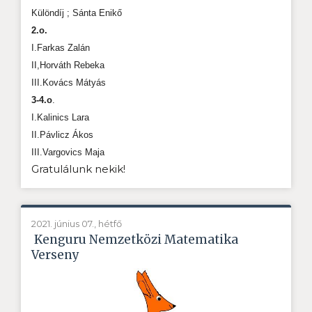
Különdíj ; Sánta Enikő
2.o.
I.Farkas Zalán
II,Horváth Rebeka
III.Kovács Mátyás
3-4.o
.
I.Kalinics Lara
II.Pávlicz Ákos
III.Vargovics Maja
Gratulálunk nekik!
2021. június 07., hétfő
Kenguru Nemzetközi Matematika
Verseny