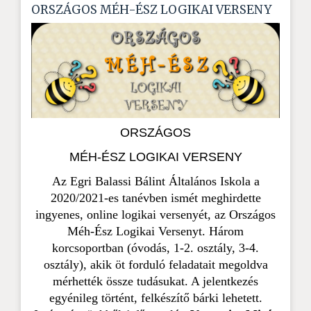
ORSZÁGOS MÉH-ÉSZ LOGIKAI VERSENY
ORSZÁGOS
MÉH-ÉSZ LOGIKAI VERSENY
Az Egri Balassi Bálint Általános Iskola a
2020/2021-es tanévben ismét meghirdette
ingyenes, online logikai versenyét, az Országos
Méh-Ész Logikai Versenyt. Három
korcsoportban (óvodás, 1-2. osztály, 3-4.
osztály), akik
ö
t fordul
ó
feladatait megoldva
m
é
rhették
ö
ssze tud
á
sukat. A jelentkezés
egyénileg történt, felkészítő bárki lehetett.