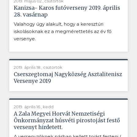
2019. május 02., csütörtök
Kanizsa- Karos futóverseny 2019. április
28. vasárnap
Valahogy úgy alakult, hogy a keresztúri
iskolásoknak ez a megmérettetés az év fő
versenye.
2019. április 18., csütörtök
Cserszegtomaj Nagyközség Asztalitenisz
Versenye 2019
2019. április 16., kedd
A Zala Megyei Horvát Nemzetiségi
Önkormányzat húsvéti pirostojást festő
versenyt hirdetett.
A versenyzőknek párban kellett tojást festeni (