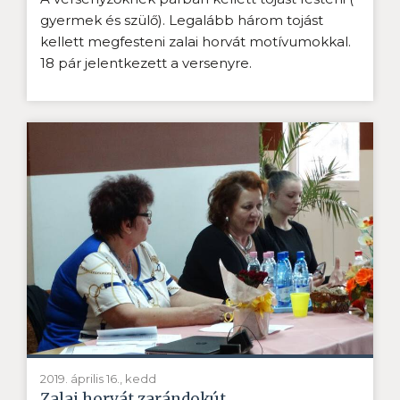
gyermek és szülő). Legalább három tojást
kellett megfesteni zalai horvát motívumokkal.
18 pár jelentkezett a versenyre.
2019. április 16., kedd
Zalai horvát zarándokút