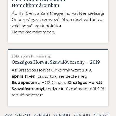
Homokkomáromban
Április 10-én, a Zala Megyei horvát Nemzetiségi
Önkormányzat szervezésében részt vettünk a
zalai horvát zarándokúton
Homokkomáromban.
2019. április 14., vasárnap
Országos Horvát Szavalóverseny - 2019
Az Országos Horvát Önkormányzat
2019.
április 11.-én
(csütörtök) rendezte meg
Budapesten
a HOŠIG-ba az
Országos Horvát
Szavalóversenyt
, melyre intézményünkből 4 fő
tanuló nevezett.
<<<
221-240
241-260
261-280
281-300
301-320