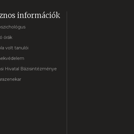
znos információk
pszichológus
ó órák
la volt tanulói
ekvédelem
si Hivatal Bázisintézménye
razenekar