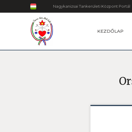
Nagykanizsai Tankerületi Központ Portál
KEZDŐLAP
Or