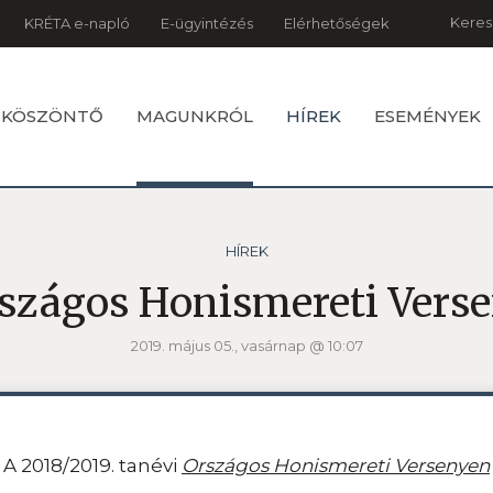
Keres
KRÉTA e-napló
E-ügyintézés
Elérhetőségek
KÖSZÖNTŐ
MAGUNKRÓL
HÍREK
ESEMÉNYEK
HÍREK
szágos Honismereti Vers
2019. május 05., vasárnap @ 10:07
A 2018/2019. tanévi
Országos Honismereti Versenyen