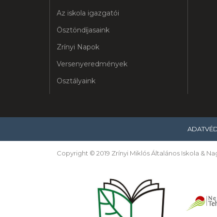
Az iskola igazgatói
Ösztöndíjasaink
Zrínyi Napok
Versenyeredmények
Osztályaink
ADATVÉ
Copyright © 2019 Zrínyi Miklós Általános Iskola & 