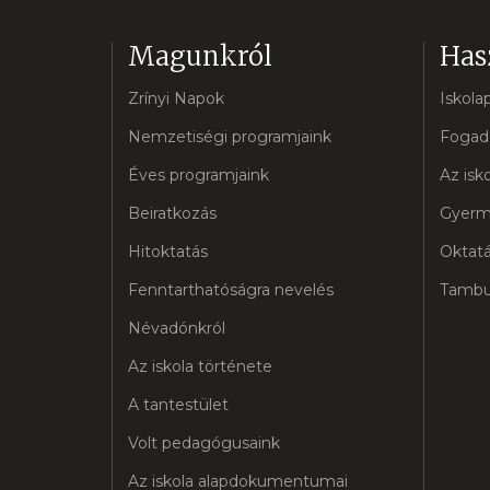
Magunkról
Has
Zrínyi Napok
Iskola
Nemzetiségi programjaink
Fogad
Éves programjaink
Az isko
Beiratkozás
Gyerm
Hitoktatás
Oktatá
Fenntarthatóságra nevelés
Tambu
Névadónkról
Az iskola története
A tantestület
Volt pedagógusaink
Az iskola alapdokumentumai