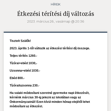
HÍREK
Étkezési térítési díj változás
2023. március 26., vasárnap @ 20:36
Tisztelt Szülők!
2023. április 1-től változik az étkezési térítési díj összege.
Teljes térítés 1260.-
Tízórai+ebéd 1030,-
Uzsonna+ebéd 1030.-
Ebéd 800.-
Tízórai/uzsonna 230.-
Ha valaki módosítani szeretné gyermeke napi étkezését,
kérnénk március 30-ig jelezni az iskolában vagy az
Önkormányzatnál! Ezen kívül minden hónap elejétől lehet
módosítani az étkezést.