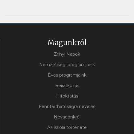
Magunkról
Zrínyi Napok
Nemzetiségi programjaink
Éves programjaink
Beiratkozás
Hitoktatás
Fenntarthatóságra nevelés
Névadónkról
Az iskola története