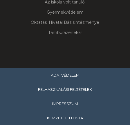
Az iskola volt tanulói
Gyermekvédelem
Oktatási Hivatal Bázisintézménye
Tamburazenekar
ADATVÉDELEM
FELHASZNÁLÁSI FELTÉTELEK
IMPRESSZUM
KÖZZÉTÉTELI LISTA