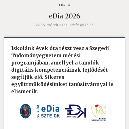
HÍREK
eDia 2026
2026. március 09., hétfő @ 13:23
Iskolánk évek óta részt vesz a Szegedi
Tudományegyetem mérési
programjában, amellyel a tanulók
digitális kompetenciáinak fejlődését
segítjük elő. Sikeres
együttműködésünket tanúsítvánnyal is
elismerik.