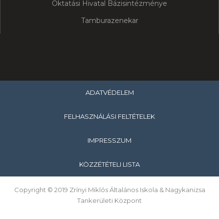
Oktatási Hivatal Bázisintézménye
Tamburazenekar
ADATVÉDELEM
FELHASZNÁLÁSI FELTÉTELEK
IMPRESSZUM
KÖZZÉTÉTELI LISTA
Copyright © 2019 Zrínyi Miklós Általános Iskola & Nagykanizsa
Tankerületi Központ